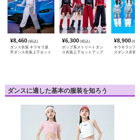
¥
8,460
¥
6,300
¥
8,900
(税込)
(税込)
(税込
ダンス衣装 キラキラ派
ポップ系ストリートダン
キラキラ☆アイ
手ダンス衣装上下セット
ス衣装上下セットアップ
ズダンス衣装3
アップ
ダンスに適した基本の服装を知ろう