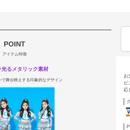
POINT
アイテム特徴
ラ光るメタリック素材
お
かで舞台映えする印象的なデザイン
ビ
応
P