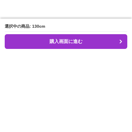
選択中の商品: 130cm
選択中の商品: 130cm
購入画面に進む
購入画面に進む
Dancebeat
について