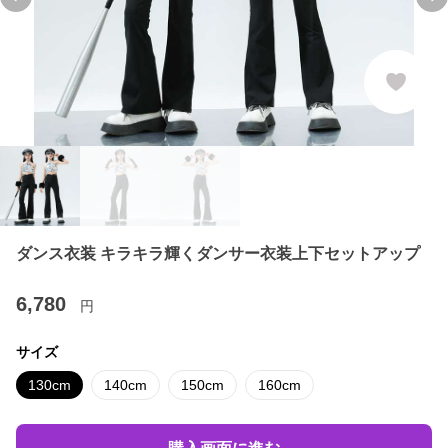
Previous slide
Ne
ダンス衣装 キラキラ輝くダンサー衣装上下セットアップ
6,780
円
サイズ
130cm
140cm
150cm
160cm