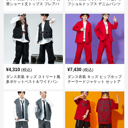
替ショート丈トップス フレアパ
フショルトップス デニムパンツ
ンツセット
セット
¥
4,310
¥
7,430
(税込)
(税込)
ダンス衣装 キッズ ストリート風
ダンス衣装 キッズ ヒップホップ
多ポケットベスト＆ワイドパン
テーラードジャケット セットア
ツ セット
ップ