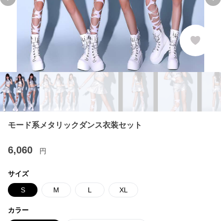
Previous slide
Ne
モード系メタリックダンス衣装セット
6,060
円
サイズ
S
M
L
XL
カラー