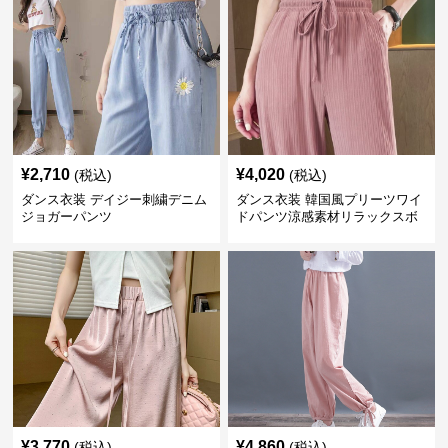
¥
2,710
¥
4,020
(税込)
(税込)
ダンス衣装 デイジー刺繍デニム
ダンス衣装 韓国風プリーツワイ
ジョガーパンツ
ドパンツ涼感素材リラックスボ
トムス
¥
3,770
¥
4,860
(税込)
(税込)