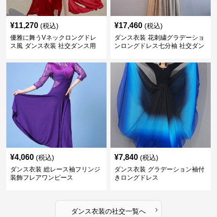
¥
11,270
¥
17,460
(税込)
(税込)
優雅に舞うVネックロングドレ
ダンス衣装 花刺繍グラデーショ
ス風 ダンス衣装 社交ダンス用
ンロングドレス七分袖 社交ダン
ス用
¥
4,060
¥
7,840
(税込)
(税込)
ダンス衣装 総レース袖フリンジ
ダンス衣装 グラデーション袖付
装飾フレアワンピース
きロングドレス
›
ダンス衣装
の
社交
一覧へ