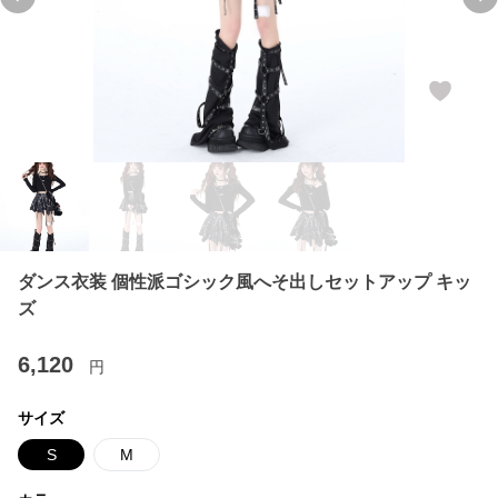
Previous slide
Ne
ダンス衣装 個性派ゴシック風へそ出しセットアップ キッ
ズ
6,120
円
サイズ
S
M