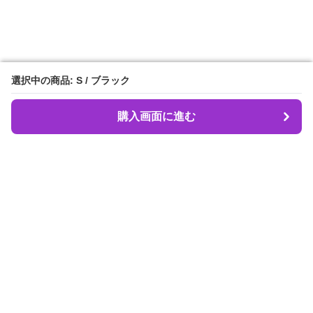
選択中の商品: S / ブラック
選択中の商品: S / ブラック
購入画面に進む
購入画面に進む
Dancebeat
について