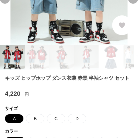
Previous slide
Ne
キッズ ヒップホップ ダンス衣装 赤黒 半袖シャツ セット
4,220
円
サイズ
A
B
C
D
カラー