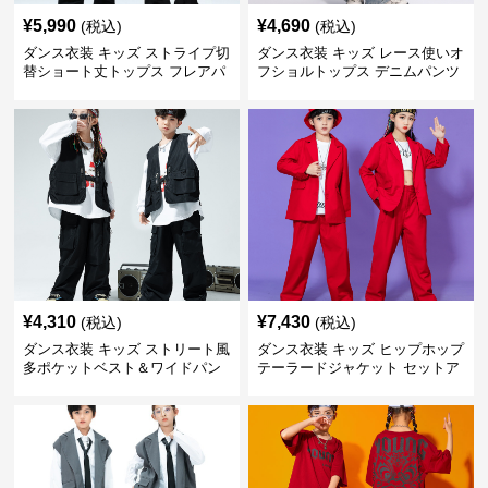
¥
5,990
¥
4,690
(税込)
(税込)
ダンス衣装 キッズ ストライプ切
ダンス衣装 キッズ レース使いオ
替ショート丈トップス フレアパ
フショルトップス デニムパンツ
ンツセット
セット
¥
4,310
¥
7,430
(税込)
(税込)
ダンス衣装 キッズ ストリート風
ダンス衣装 キッズ ヒップホップ
多ポケットベスト＆ワイドパン
テーラードジャケット セットア
ツ セット
ップ