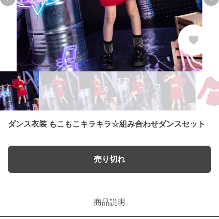
Previous slide
Ne
ダンス衣装 もこもこキラキラ☆組み合わせダンスセット
売り切れ
商品説明