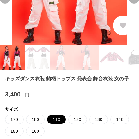
Previous slide
Ne
キッズダンス衣装 豹柄トップス 発表会 舞台衣装 女の子
3,400
円
サイズ
170
180
110
120
130
140
150
160