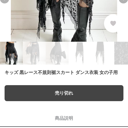
Previous slide
Ne
キッズ 黒レース不規則裾スカート ダンス衣装 女の子用
売り切れ
商品説明