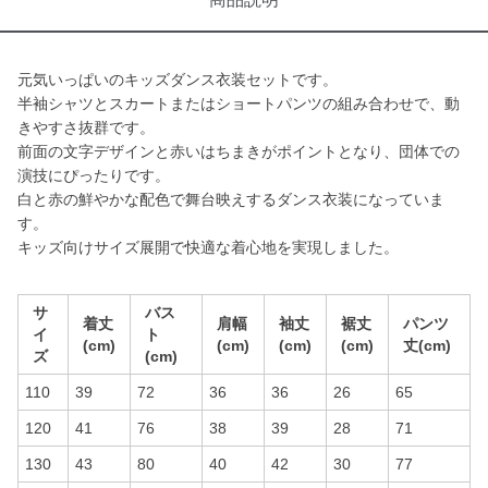
元気いっぱいのキッズダンス衣装セットです。
半袖シャツとスカートまたはショートパンツの組み合わせで、動
きやすさ抜群です。
前面の文字デザインと赤いはちまきがポイントとなり、団体での
演技にぴったりです。
白と赤の鮮やかな配色で舞台映えするダンス衣装になっていま
す。
キッズ向けサイズ展開で快適な着心地を実現しました。
サ
バス
着丈
肩幅
袖丈
裾丈
パンツ
イ
ト
(cm)
(cm)
(cm)
(cm)
丈(cm)
ズ
(cm)
110
39
72
36
36
26
65
120
41
76
38
39
28
71
130
43
80
40
42
30
77