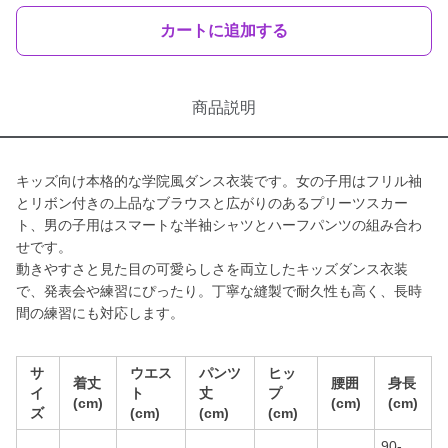
カートに追加する
商品説明
キッズ向け本格的な学院風ダンス衣装です。女の子用はフリル袖
とリボン付きの上品なブラウスと広がりのあるプリーツスカー
ト、男の子用はスマートな半袖シャツとハーフパンツの組み合わ
せです。
動きやすさと見た目の可愛らしさを両立したキッズダンス衣装
で、発表会や練習にぴったり。丁寧な縫製で耐久性も高く、長時
間の練習にも対応します。
サ
ウエス
パンツ
ヒッ
着丈
腰囲
身長
イ
ト
丈
プ
(cm)
(cm)
(cm)
ズ
(cm)
(cm)
(cm)
90-