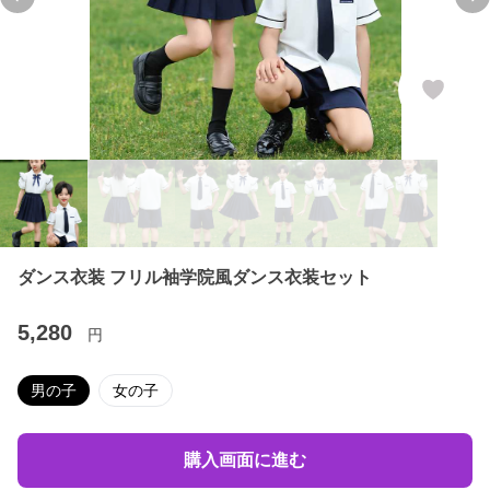
Previous slide
Ne
ダンス衣装 フリル袖学院風ダンス衣装セット
5,280
円
男の子
女の子
購入画面に進む