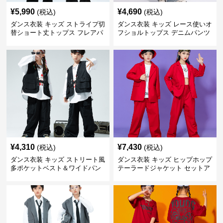
¥
5,990
¥
4,690
(税込)
(税込)
ダンス衣装 キッズ ストライプ切
ダンス衣装 キッズ レース使いオ
替ショート丈トップス フレアパ
フショルトップス デニムパンツ
ンツセット
セット
¥
4,310
¥
7,430
(税込)
(税込)
ダンス衣装 キッズ ストリート風
ダンス衣装 キッズ ヒップホップ
多ポケットベスト＆ワイドパン
テーラードジャケット セットア
ツ セット
ップ