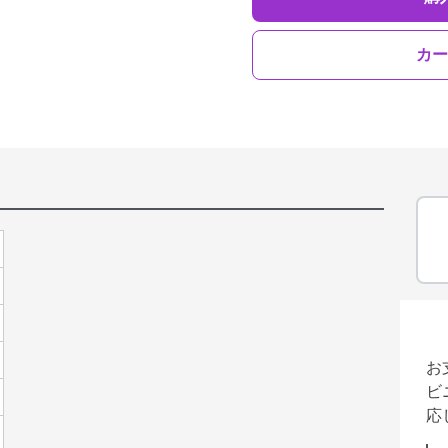
カー
お
ビ
応