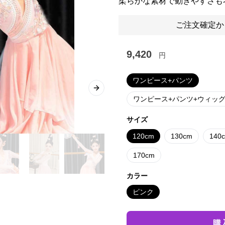
柔らかな素材で動きやすさも
ご注文確定か
9,420
円
ワンピース+パンツ
Next slide
ワンピース+パンツ+ウィッ
サイズ
120cm
130cm
140
170cm
カラー
ピンク
購