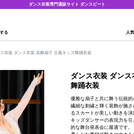
ダンス衣装専門通販サイト ダンスビート
する
人
ス衣装 ダンス衣装 花舞扇子 古風キッズ舞踊衣装
ダンス衣装 ダンス
舞踊衣装
優雅な扇子と共に舞う伝統的
繊細な刺繍と輝く装飾が施さ
るスカートが美しい動きを演
キッズダンサーの表現力を引
的な舞台発表会に最適です。