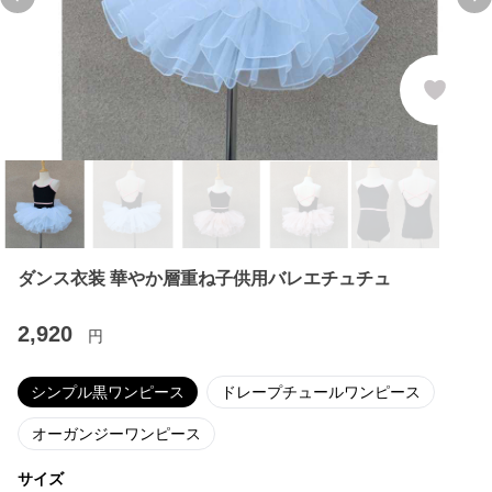
Previous slide
Ne
ダンス衣装 華やか層重ね子供用バレエチュチュ
2,920
円
シンプル黒ワンピース
ドレープチュールワンピース
オーガンジーワンピース
サイズ