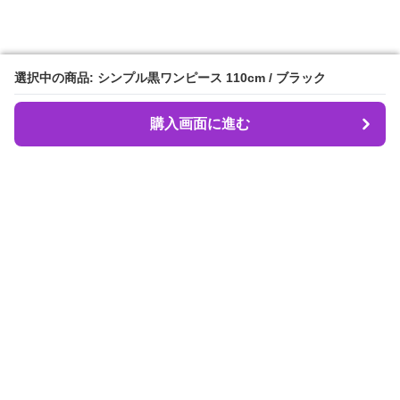
選択中の商品: シンプル黒ワンピース 110cm / ブラック
選択中の商品: シンプル黒ワンピース 110cm / ブラック
購入画面に進む
購入画面に進む
Dancebeat
について