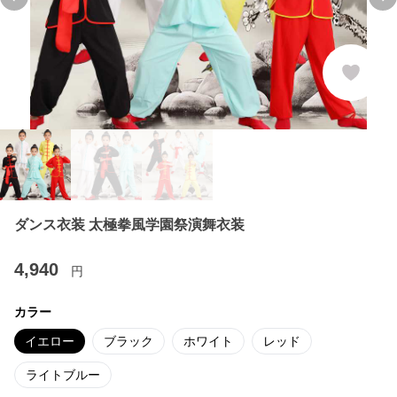
Previous slide
Ne
ダンス衣装 太極拳風学園祭演舞衣装
4,940
円
カラー
イエロー
ブラック
ホワイト
レッド
ライトブルー