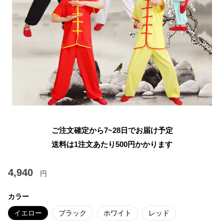
ご注文確定から7~28日でお届け予定
送料は1注文あたり
500
円かかります
4,940
円
カラー
イエロー
ブラック
ホワイト
レッド