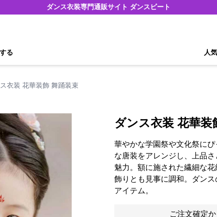
ダンス衣装専門通販サイト ダンスビート
する
人
ス衣装 花華装飾 舞踊装束
ダンス衣装 花華装
華やかな学園祭や文化祭にぴ
な唐装をアレンジし、上品さ
魅力。額に施された繊細な花
飾りとも見事に調和。ダンス
アイテム。
ご注文確定か