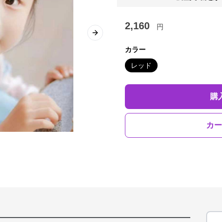
2,160
円
Next slide
カラー
レッド
購
カー