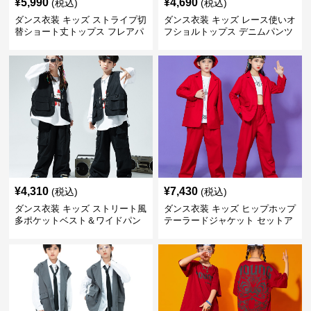
¥
5,990
¥
4,690
(税込)
(税込)
ダンス衣装 キッズ ストライプ切
ダンス衣装 キッズ レース使いオ
替ショート丈トップス フレアパ
フショルトップス デニムパンツ
ンツセット
セット
¥
4,310
¥
7,430
(税込)
(税込)
ダンス衣装 キッズ ストリート風
ダンス衣装 キッズ ヒップホップ
多ポケットベスト＆ワイドパン
テーラードジャケット セットア
ツ セット
ップ