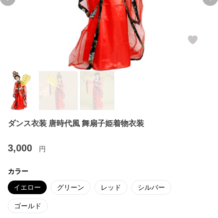
Previous slide
Ne
ダンス衣装 唐時代風 舞扇子姫着物衣装
3,000
円
カラー
イエロー
グリーン
レッド
シルバー
ゴールド