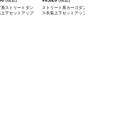
(税込)
(税込)
(税込)
プ系ストリートダン
ストリート系カーゴダン
キラキラ☆アイドルキッ
装上下セットアップ
ス衣装上下セットアップ
ズダンス衣装3点セット