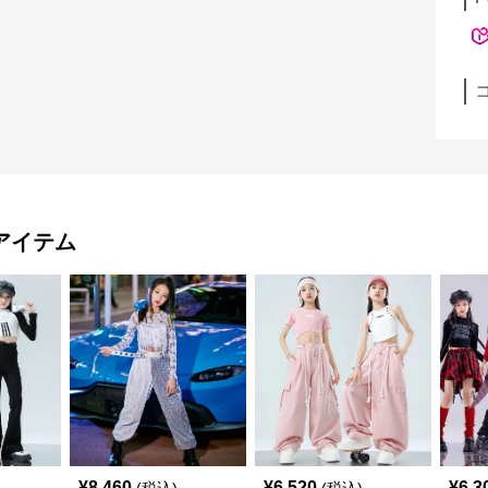
アイテム
¥
8,460
¥
6,520
¥
6,3