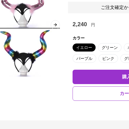
ご注文確定か
2,240
円
Next slide
カラー
イエロー
グリーン
パープル
ピンク
グ
購
カー