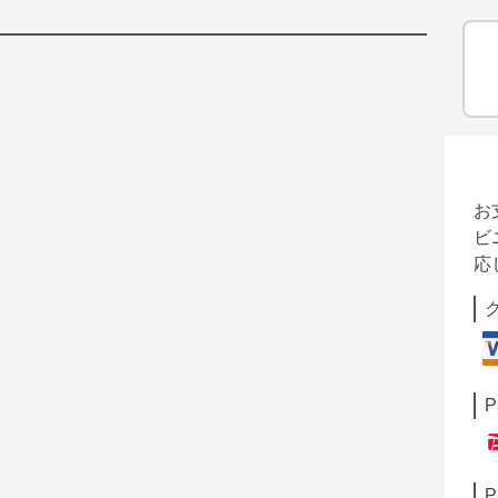
お
ビ
応
P
P