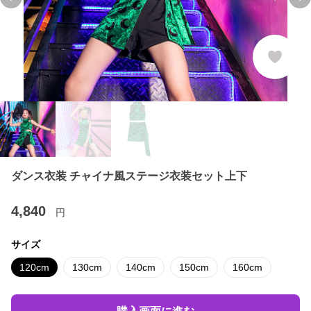
Previous slide
Ne
ダンス衣装 チャイナ風ステージ衣装セット上下
4,840
円
サイズ
120cm
130cm
140cm
150cm
160cm