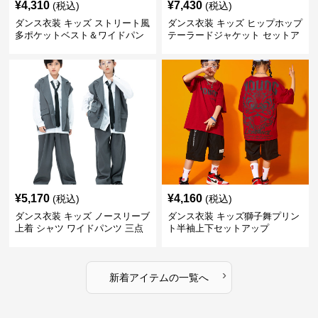
¥
4,310
¥
7,430
(税込)
(税込)
ダンス衣装 キッズ ストリート風
ダンス衣装 キッズ ヒップホップ
多ポケットベスト＆ワイドパン
テーラードジャケット セットア
ツ セット
ップ
¥
5,170
¥
4,160
(税込)
(税込)
ダンス衣装 キッズ ノースリーブ
ダンス衣装 キッズ獅子舞プリン
上着 シャツ ワイドパンツ 三点
ト半袖上下セットアップ
セット
›
新着アイテムの一覧へ