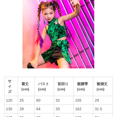
サ
着丈
バスト
首回り
裾腰帯
裾側丈
イ
(cm)
(cm)
(cm)
(cm)
(cm)
ズ
120
25
60
32
155
29
130
28
64
33
162
31.5