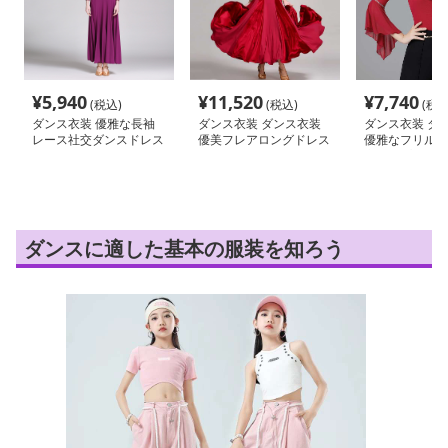
¥
5,940
¥
11,520
¥
7,740
(税込)
(税込)
(税込
ダンス衣装 優雅な長袖
ダンス衣装 ダンス衣装
ダンス衣装 ダ
レース社交ダンスドレス
優美フレアロングドレス
優雅なフリルフ
交トップス
ダンスに適した基本の服装を知ろう