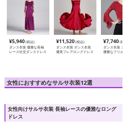
¥
5,940
¥
11,520
¥
7,740
(税込)
(税込)
(税込
ダンス衣装 優雅な長袖
ダンス衣装 ダンス衣装
ダンス衣装 ダ
レース社交ダンスドレス
優美フレアロングドレス
優雅なフリルフ
交トップス
女性におすすめなサルサ衣装12選
女性向けサルサ衣装 長袖レースの優雅なロング
ドレス