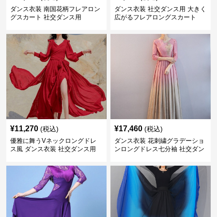
ダンス衣装 南国花柄フレアロン
ダンス衣装 社交ダンス用 大きく
グスカート 社交ダンス用
広がるフレアロングスカート
¥
11,270
¥
17,460
(税込)
(税込)
優雅に舞うVネックロングドレ
ダンス衣装 花刺繍グラデーショ
ス風 ダンス衣装 社交ダンス用
ンロングドレス七分袖 社交ダン
ス用