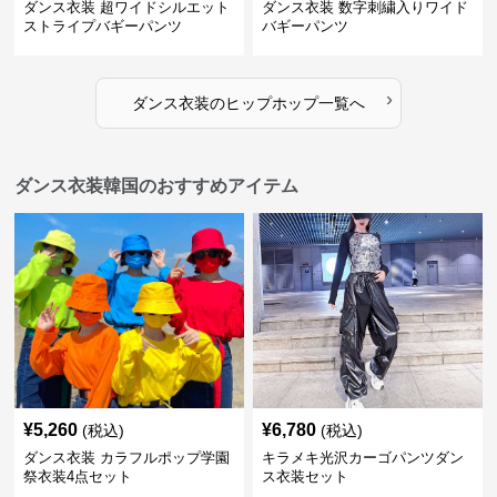
ダンス衣装 超ワイドシルエット
ダンス衣装 数字刺繍入りワイド
ストライプバギーパンツ
バギーパンツ
›
ダンス衣装
の
ヒップホップ
一覧へ
ダンス衣装韓国のおすすめアイテム
¥
5,260
¥
6,780
(税込)
(税込)
ダンス衣装 カラフルポップ学園
キラメキ光沢カーゴパンツダン
祭衣装4点セット
ス衣装セット