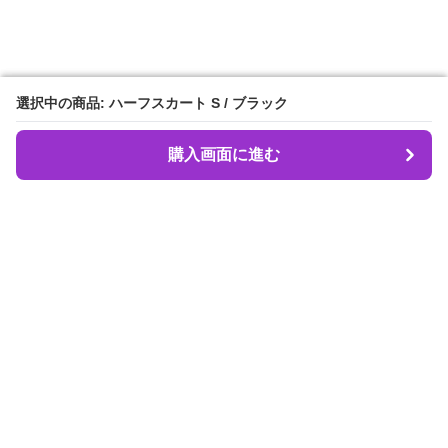
選択中の商品: ハーフスカート S / ブラック
選択中の商品: ハーフスカート S / ブラック
購入画面に進む
購入画面に進む
Dancebeat
について