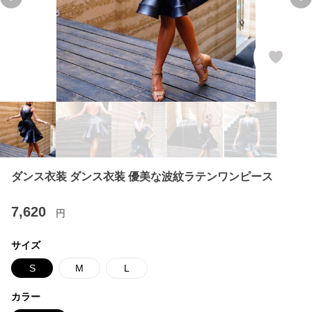
Previous slide
Ne
ダンス衣装 ダンス衣装 優美な波紋ラテンワンピース
7,620
円
サイズ
S
M
L
カラー