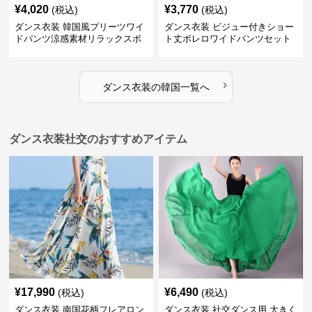
¥
4,020
¥
3,770
(税込)
(税込)
ダンス衣装 韓国風プリーツワイ
ダンス衣装 ビジュー付きショー
ドパンツ涼感素材リラックスボ
ト丈ボレロワイドパンツセット
トムス
アップ
›
ダンス衣装
の
韓国
一覧へ
ダンス衣装社交のおすすめアイテム
¥
17,990
¥
6,490
(税込)
(税込)
ダンス衣装 南国花柄フレアロン
ダンス衣装 社交ダンス用 大きく