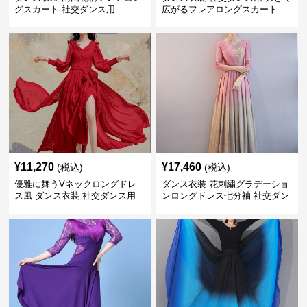
グスカート 社交ダンス用
広がるフレアロングスカート
¥
11,270
¥
17,460
(税込)
(税込)
優雅に舞うVネックロングドレ
ダンス衣装 花刺繍グラデーショ
ス風 ダンス衣装 社交ダンス用
ンロングドレス七分袖 社交ダン
ス用