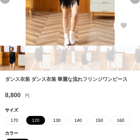
Previous slide
Ne
ダンス衣装 ダンス衣装 華麗な流れフリンジワンピース
8,800
円
サイズ
170
120
130
140
150
160
カラー