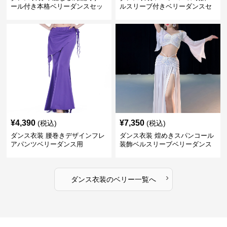
ール付き本格ベリーダンスセッ
ルスリーブ付きベリーダンスセ
ト
ット
¥
4,390
¥
7,350
(税込)
(税込)
ダンス衣装 腰巻きデザインフレ
ダンス衣装 煌めきスパンコール
アパンツベリーダンス用
装飾ベルスリーブベリーダンス
衣装
›
ダンス衣装
の
ベリー
一覧へ