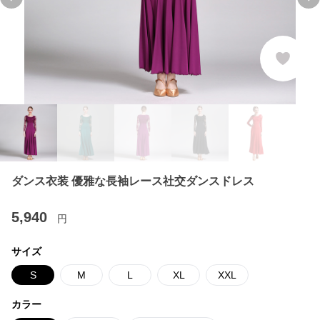
Previous slide
Ne
ダンス衣装 優雅な長袖レース社交ダンスドレス
5,940
円
サイズ
S
M
L
XL
XXL
カラー