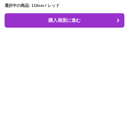
選択中の商品: 110cm / レッド
選択中の商品: 110cm / レッド
購入画面に進む
購入画面に進む
Dancebeat
について
会社概要
利用規約