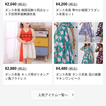
¥
2,040
¥
4,200
(税込)
(税込)
ダンス衣装 南国花飾り四点セッ
ダンス衣装 華やか南国フラダン
ト子供用草裙舞踊衣装
ス衣装セット
¥
2,880
¥
4,480
(税込)
(税込)
ダンス衣装 キッズ用ポリネシア
ダンス衣装 ダンス衣装 花の楽園
ン風フラドレス
マキシワンピース
›
人気アイテム一覧へ