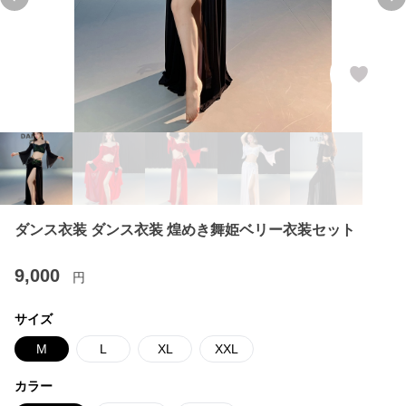
Previous slide
Ne
ダンス衣装 ダンス衣装 煌めき舞姫ベリー衣装セット
9,000
円
サイズ
M
L
XL
XXL
カラー