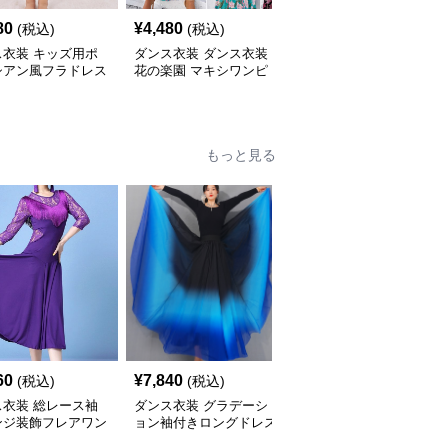
80
¥
4,480
¥
2,780
(税込)
(税込)
(税込)
ス衣装 キッズ用ポ
ダンス衣装 ダンス衣装
ダンス衣装 ダンス衣装
シアン風フラドレス
花の楽園 マキシワンピ
トロピカル楽園フラスカ
ース
ート
もっと見る
60
¥
7,840
¥
4,060
(税込)
(税込)
(税込)
ス衣装 総レース袖
ダンス衣装 グラデーシ
ダンス衣装 優雅な大人
ンジ装飾フレアワン
ョン袖付きロングドレス
の舞踏会用フルサークル
ス
ロングドレス