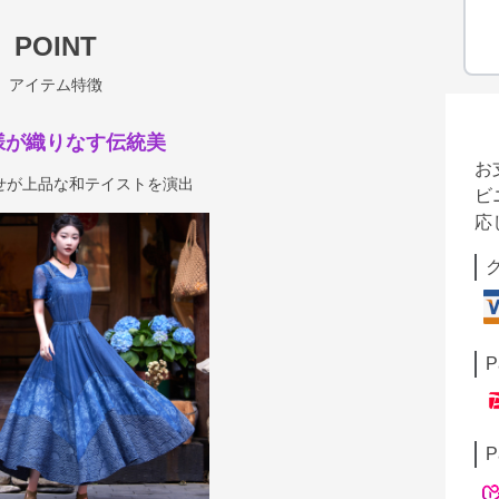
POINT
アイテム特徴
様が織りなす伝統美
お
せが上品な和テイストを演出
ビ
応
P
P