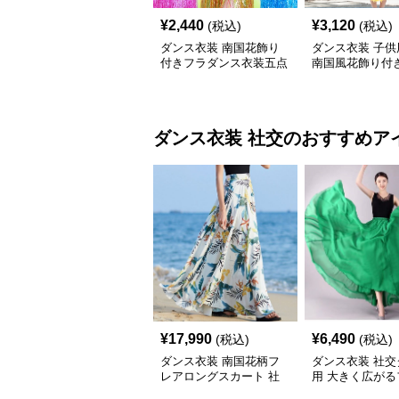
¥
2,440
¥
3,120
(税込)
(税込)
ダンス衣装 南国花飾り
ダンス衣装 子供
付きフラダンス衣装五点
南国風花飾り付
セット
衣装セット
ダンス衣装
社交
のおすすめア
¥
17,990
¥
6,490
(税込)
(税込)
ダンス衣装 南国花柄フ
ダンス衣装 社交
レアロングスカート 社
用 大きく広がる
交ダンス用
ロングスカート