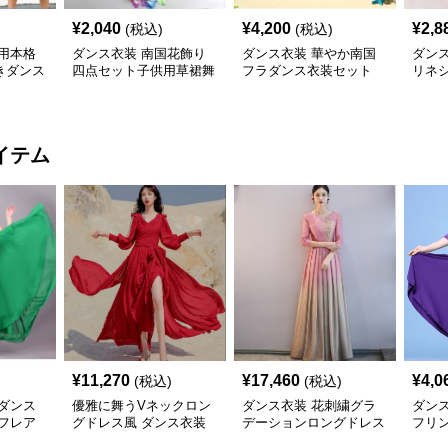
¥
2,040
¥
4,200
¥
2,8
(税込)
(税込)
用本格
ダンス衣装 南国花飾り
ダンス衣装 華やか南国
ダン
きダンス
四点セット子供用草裙舞
フラダンス衣装セット
リネ
踊衣装
イテム
¥
11,270
¥
17,460
¥
4,0
(税込)
(税込)
ダンス
優雅に舞うVネックロン
ダンス衣装 花刺繍グラ
ダン
フレア
グドレス風 ダンス衣装
デーションロングドレス
フリ
社交ダンス用
七分袖 社交ダンス用
ピー