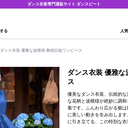
ダンス衣装専門通販サイト ダンスビート
する
人
ダンス衣装 優雅な波模様 舞踏伝統ワンピース
ダンス衣装 優雅な
ス
優美なダンス衣装、伝統的な
な花柄と波模様が絶妙に調和
着です。ふんわり広がる裾は
に美しい動きを生み出します
に引き立てる、この特別な衣