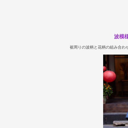
波模
裾周りの波柄と花柄の組み合わ