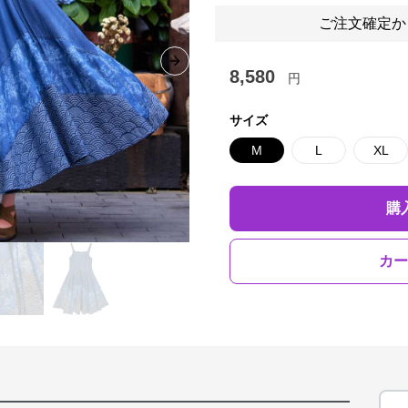
ご注文確定か
Next slide
8,580
円
サイズ
M
L
XL
購
カー