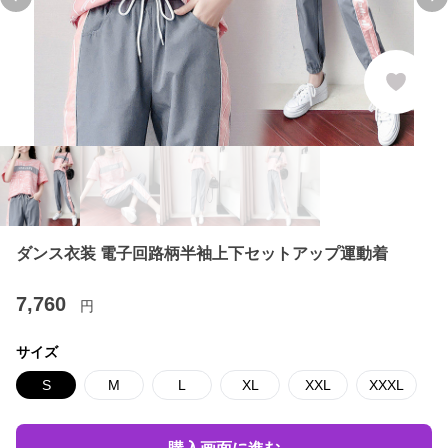
Previous slide
Ne
ダンス衣装 電子回路柄半袖上下セットアップ運動着
7,760
円
サイズ
S
M
L
XL
XXL
XXXL