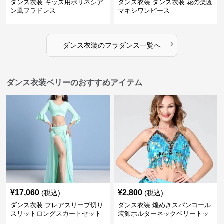
ダンス衣装 キッズ用ポリネシア
ダンス衣装 ダンス衣装 花の楽園
ン風フラドレス
マキシワンピース
›
ダンス衣装
の
フラダンス
一覧へ
ダンス衣装ベリーのおすすめアイテム
¥
17,060
¥
2,800
(税込)
(税込)
ダンス衣装 フレアスリーブ切り
ダンス衣装 煌めきスパンコール
スリットロングスカートセット
装飾ホルターネックベリートッ
ベリー用
プス