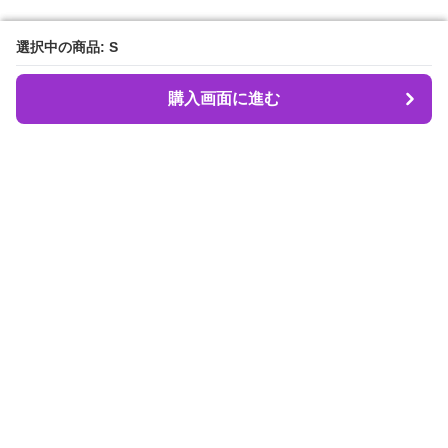
選択中の商品: S
選択中の商品: S
購入画面に進む
購入画面に進む
Dancebeat
について
会社概要