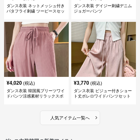
ダンス衣装 ネットメッシュ付き
ダンス衣装 デイジー刺繍デニム
バタフライ刺繍 ツーピースセッ
ジョガーパンツ
ト
¥
4,020
¥
3,770
(税込)
(税込)
ダンス衣装 韓国風プリーツワイ
ダンス衣装 ビジュー付きショー
ドパンツ涼感素材リラックスボ
ト丈ボレロワイドパンツセット
トムス
アップ
›
人気アイテム一覧へ