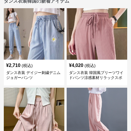
ダンス衣装韓国の新着アイテム
¥
2,710
¥
4,020
(税込)
(税込)
ダンス衣装 デイジー刺繍デニム
ダンス衣装 韓国風プリーツワイ
ジョガーパンツ
ドパンツ涼感素材リラックスボ
トムス