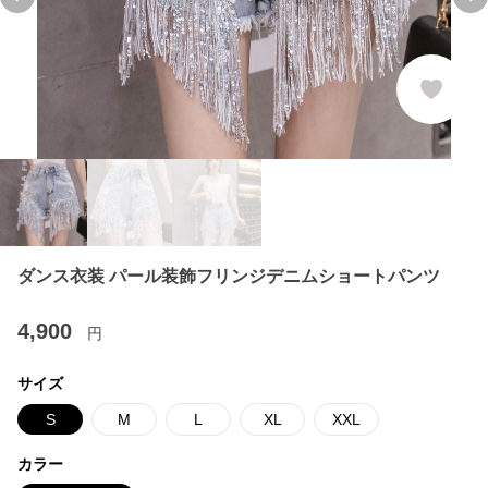
Previous slide
Ne
ダンス衣装 パール装飾フリンジデニムショートパンツ
4,900
円
サイズ
S
M
L
XL
XXL
カラー