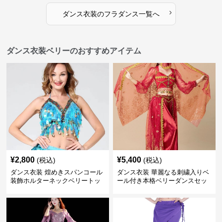
›
ダンス衣装
の
フラダンス
一覧へ
ダンス衣装ベリーのおすすめアイテム
¥
2,800
¥
5,400
(税込)
(税込)
ダンス衣装 煌めきスパンコール
ダンス衣装 華麗なる刺繍入りベ
装飾ホルターネックベリートッ
ール付き本格ベリーダンスセッ
プス
ト