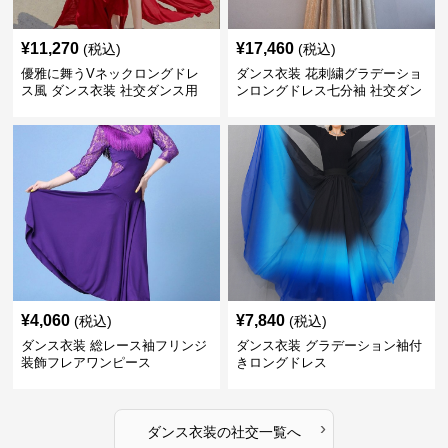
¥
11,270
¥
17,460
(税込)
(税込)
優雅に舞うVネックロングドレ
ダンス衣装 花刺繍グラデーショ
ス風 ダンス衣装 社交ダンス用
ンロングドレス七分袖 社交ダン
ス用
¥
4,060
¥
7,840
(税込)
(税込)
ダンス衣装 総レース袖フリンジ
ダンス衣装 グラデーション袖付
装飾フレアワンピース
きロングドレス
›
ダンス衣装
の
社交
一覧へ