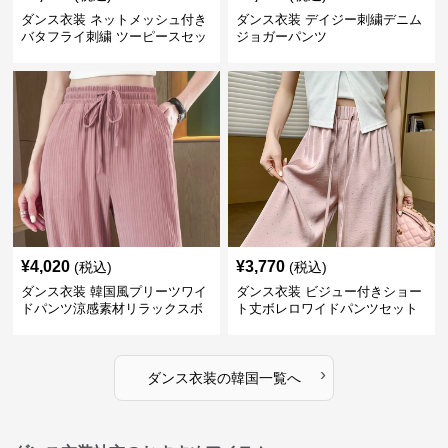
ダンス衣装 ネットメッシュ付き
ダンス衣装 デイジー刺繍デニム
バタフライ刺繍 ツーピースセッ
ジョガーパンツ
ト
¥
4,020
¥
3,770
(税込)
(税込)
ダンス衣装 韓国風プリーツワイ
ダンス衣装 ビジュー付きショー
ドパンツ涼感素材リラックスボ
ト丈ボレロワイドパンツセット
トムス
アップ
›
ダンス衣装
の
韓国
一覧へ