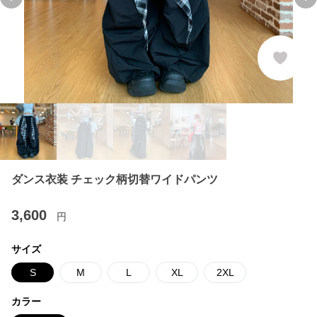
Previous slide
Ne
ダンス衣装 チェック柄切替ワイドパンツ
3,600
円
サイズ
S
M
L
XL
2XL
カラー