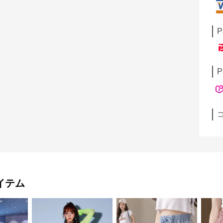
P
P
イテム