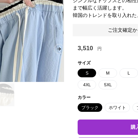
シンプルなトップスとの相性
まで幅広く活躍します。
韓国のトレンドを取り入れた
ご注文確定か
3,510
円
Next slide
サイズ
S
M
L
4XL
5XL
カラー
ブラック
ホワイト
購