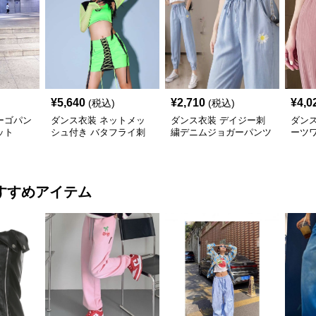
¥
5,640
¥
2,710
¥
4,0
(税込)
(税込)
ーゴパン
ダンス衣装 ネットメッ
ダンス衣装 デイジー刺
ダン
ット
シュ付き バタフライ刺
繍デニムジョガーパンツ
ーツ
繍 ツーピースセット
材リ
すすめアイテム