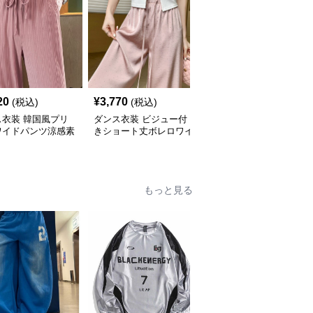
20
¥
3,770
¥
4,860
(税込)
(税込)
(税込)
ス衣装 韓国風プリ
ダンス衣装 ビジュー付
ダンス衣装 裾リボンワ
ワイドパンツ涼感素
きショート丈ボレロワイ
イドテーパードパンツ
ラックスボトムス
ドパンツセットアップ
もっと見る