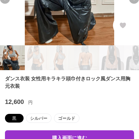
Previous slide
Ne
ダンス衣装 女性用キラキラ頭巾付きロック風ダンス用胸
元衣装
12,600
円
黒
シルバー
ゴールド
購入画面に進む