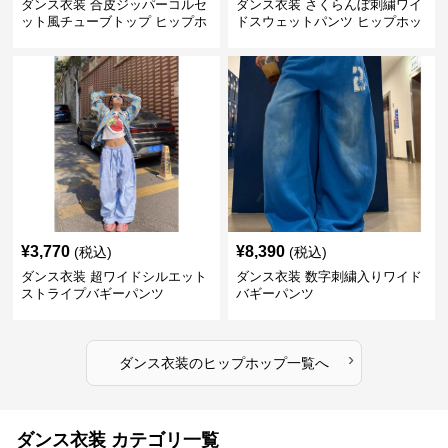
ダンス衣装 合皮ジッパーコルセ
ダンス衣装 さくらんぼ刺繍ワイ
ット風チューブトップ ヒップホ
ドスウェットパンツ ヒップホッ
ップ用
プ用
¥
3,770
¥
8,390
(税込)
(税込)
ダンス衣装 超ワイドシルエット
ダンス衣装 数字刺繍入りワイド
ストライプバギーパンツ
バギーパンツ
›
ダンス衣装
の
ヒップホップ
一覧へ
ダンス衣装 カテゴリ一覧