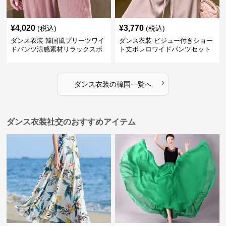
¥
4,020
¥
3,770
(税込)
(税込)
ダンス衣装 韓国風プリーツワイ
ダンス衣装 ビジュー付きショー
ドパンツ涼感素材リラックスボ
ト丈ボレロワイドパンツセット
トムス
アップ
›
ダンス衣装
の
韓国
一覧へ
ダンス衣装社交のおすすめアイテム