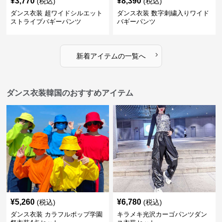
¥
3,770
¥
8,390
(税込)
(税込)
ダンス衣装 超ワイドシルエット
ダンス衣装 数字刺繍入りワイド
ストライプバギーパンツ
バギーパンツ
›
新着アイテムの一覧へ
ダンス衣装韓国のおすすめアイテム
¥
5,260
¥
6,780
(税込)
(税込)
ダンス衣装 カラフルポップ学園
キラメキ光沢カーゴパンツダン