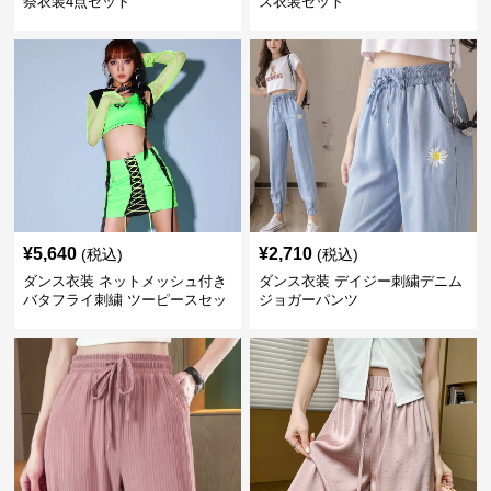
祭衣装4点セット
ス衣装セット
¥
5,640
¥
2,710
(税込)
(税込)
ダンス衣装 ネットメッシュ付き
ダンス衣装 デイジー刺繍デニム
バタフライ刺繍 ツーピースセッ
ジョガーパンツ
ト