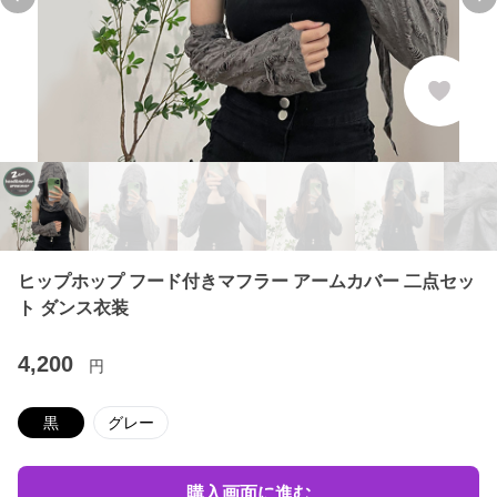
Previous slide
Ne
ヒップホップ フード付きマフラー アームカバー 二点セッ
ト ダンス衣装
4,200
円
黒
グレー
購入画面に進む