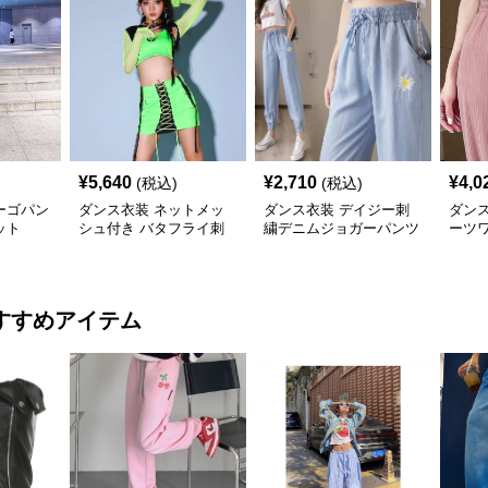
¥
5,640
¥
2,710
¥
4,0
(税込)
(税込)
ーゴパン
ダンス衣装 ネットメッ
ダンス衣装 デイジー刺
ダン
ット
シュ付き バタフライ刺
繍デニムジョガーパンツ
ーツ
繍 ツーピースセット
材リ
すすめアイテム