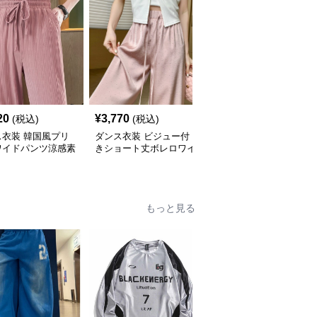
20
¥
3,770
¥
4,860
(税込)
(税込)
(税込)
ス衣装 韓国風プリ
ダンス衣装 ビジュー付
ダンス衣装 裾リボンワ
ワイドパンツ涼感素
きショート丈ボレロワイ
イドテーパードパンツ
ラックスボトムス
ドパンツセットアップ
もっと見る