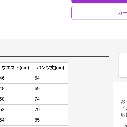
カー
ウエスト(cm)
パンツ丈(cm)
46
64
48
69
50
74
お
ビ
52
79
応
54
85