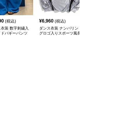
90
¥
6,960
¥
3,640
(税込)
(税込)
(税込)
ス衣装 数字刺繍入
ダンス衣装 ナンバリン
ダンス衣装 裾リボン付
イドバギーパンツ
グロゴ入りスポーツ風長
きジョガーパンツ
袖トップス