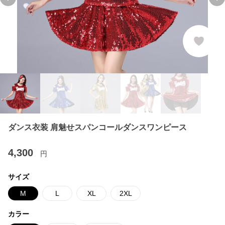
Previous slide
Ne
ダンス衣装 肩魅せスパンコールダンスワンピース
4,300
円
サイズ
M
L
XL
2XL
カラー