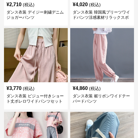
¥
2,710
¥
4,020
(税込)
(税込)
ダンス衣装 デイジー刺繍デニム
ダンス衣装 韓国風プリーツワイ
ジョガーパンツ
ドパンツ涼感素材リラックスボ
トムス
¥
3,770
¥
4,860
(税込)
(税込)
ダンス衣装 ビジュー付きショー
ダンス衣装 裾リボンワイドテー
ト丈ボレロワイドパンツセット
パードパンツ
アップ