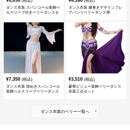
¥
6,030
¥
4,390
(税込)
(税込)
ダンス衣装 スパンコール装飾ベ
ダンス衣装 腰巻きデザインフレ
ルスリーブ付きベリーダンスセ
アパンツベリーダンス用
ット
¥
7,350
¥
3,510
(税込)
(税込)
ダンス衣装 煌めきスパンコール
豪華ビジュー装飾ベリーダンス
装飾ベルスリーブベリーダンス
衣装三点セット
衣装
›
ダンス衣装
の
ベリー
一覧へ