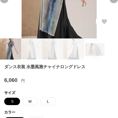
Previous slide
Ne
ダンス衣装 水墨風雅チャイナロングドレス
6,060
円
サイズ
S
M
L
カラー