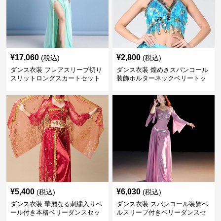
¥
17,060
¥
2,800
(税込)
(税込)
ダンス衣装 フレアスリーブ切り
ダンス衣装 煌めきスパンコール
スリットロングスカートセット
装飾ホルターネックベリートッ
ベリー用
プス
¥
5,400
¥
6,030
(税込)
(税込)
ダンス衣装 華麗なる刺繍入りベ
ダンス衣装 スパンコール装飾ベ
ール付き本格ベリーダンスセッ
ルスリーブ付きベリーダンスセ
ト
ット