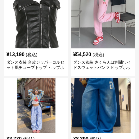
¥
13,190
¥
54,520
(税込)
(税込)
ダンス衣装 合皮ジッパーコルセ
ダンス衣装 さくらんぼ刺繍ワイ
ット風チューブトップ ヒップホ
ドスウェットパンツ ヒップホッ
ップ用
プ用
¥
3,770
¥
8,390