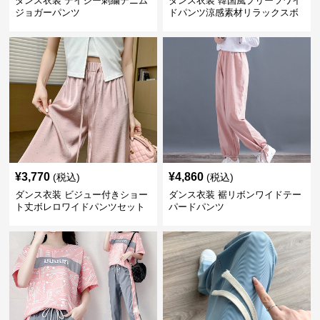
ダンス衣装 デイジー刺繍デニム
ダンス衣装 韓国風プリーツワイ
ジョガーパンツ
ドパンツ涼感素材リラックスボ
トムス
¥
3,770
¥
4,860
(税込)
(税込)
ダンス衣装 ビジュー付きショー
ダンス衣装 裾リボンワイドテー
ト丈ボレロワイドパンツセット
パードパンツ
アップ