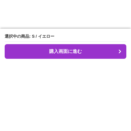
選択中の商品: S / イエロー
選択中の商品: S / イエロー
購入画面に進む
購入画面に進む
Dancebeat
について