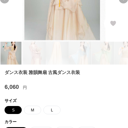
Previous slide
Ne
ダンス衣装 雅韻舞扇 古風ダンス衣装
6,060
円
サイズ
S
M
L
カラー