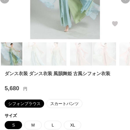
Previous slide
Ne
ダンス衣装 ダンス衣装 風韻舞姫 古風シフォン衣装
5,680
円
シフォンブラウス
スカートパンツ
サイズ
S
M
L
XL