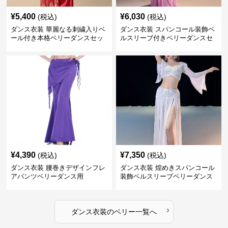
¥
5,400
¥
6,030
(税込)
(税込)
ダンス衣装 華麗なる刺繍入りベ
ダンス衣装 スパンコール装飾ベ
ール付き本格ベリーダンスセッ
ルスリーブ付きベリーダンスセ
ト
ット
¥
4,390
¥
7,350
(税込)
(税込)
ダンス衣装 腰巻きデザインフレ
ダンス衣装 煌めきスパンコール
アパンツベリーダンス用
装飾ベルスリーブベリーダンス
衣装
›
ダンス衣装
の
ベリー
一覧へ