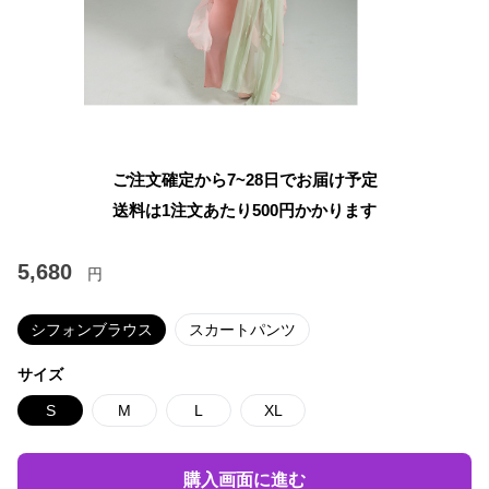
ご注文確定から7~28日でお届け予定
送料は1注文あたり
500
円かかります
5,680
円
シフォンブラウス
スカートパンツ
サイズ
S
M
L
XL
購入画面に進む