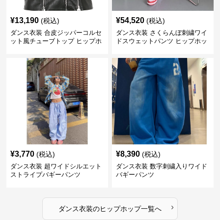
¥
13,190
¥
54,520
(税込)
(税込)
ダンス衣装 合皮ジッパーコルセ
ダンス衣装 さくらんぼ刺繍ワイ
ット風チューブトップ ヒップホ
ドスウェットパンツ ヒップホッ
ップ用
プ用
¥
3,770
¥
8,390
(税込)
(税込)
ダンス衣装 超ワイドシルエット
ダンス衣装 数字刺繍入りワイド
ストライプバギーパンツ
バギーパンツ
›
ダンス衣装
の
ヒップホップ
一覧へ