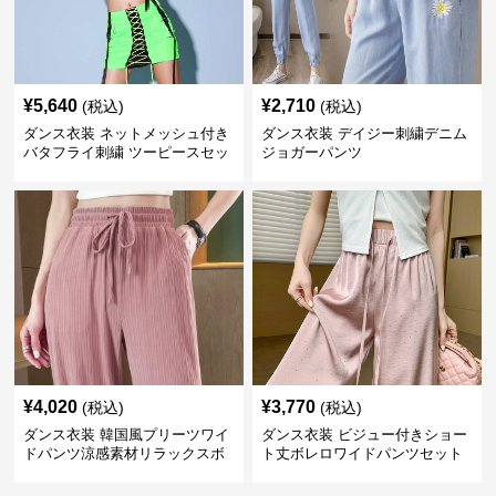
¥
5,640
¥
2,710
(税込)
(税込)
ダンス衣装 ネットメッシュ付き
ダンス衣装 デイジー刺繍デニム
バタフライ刺繍 ツーピースセッ
ジョガーパンツ
ト
¥
4,020
¥
3,770
(税込)
(税込)
ダンス衣装 韓国風プリーツワイ
ダンス衣装 ビジュー付きショー
ドパンツ涼感素材リラックスボ
ト丈ボレロワイドパンツセット
トムス
アップ