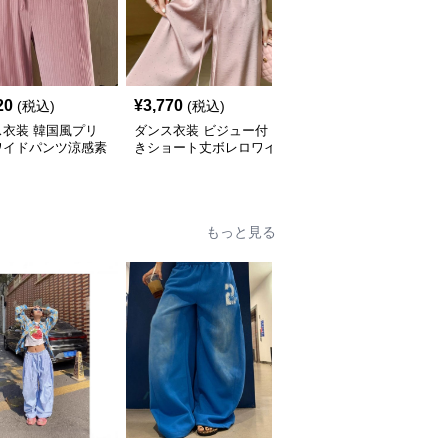
20
¥
3,770
¥
4,860
(税込)
(税込)
(税込)
ス衣装 韓国風プリ
ダンス衣装 ビジュー付
ダンス衣装 裾リボンワ
ワイドパンツ涼感素
きショート丈ボレロワイ
イドテーパードパンツ
ラックスボトムス
ドパンツセットアップ
もっと見る