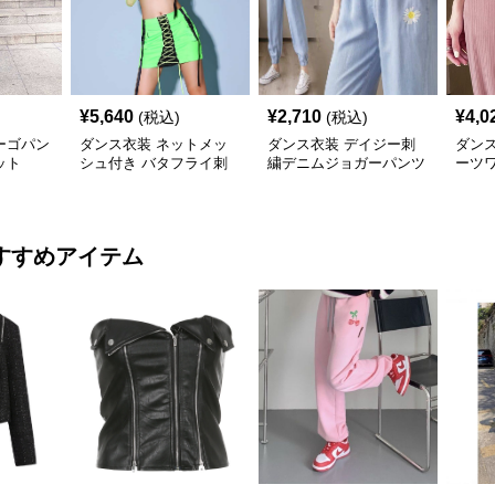
¥
5,640
¥
2,710
¥
4,0
(税込)
(税込)
ーゴパン
ダンス衣装 ネットメッ
ダンス衣装 デイジー刺
ダン
ット
シュ付き バタフライ刺
繍デニムジョガーパンツ
ーツ
繍 ツーピースセット
材リ
すすめアイテム