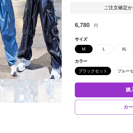
ご注文確定か
6,780
円
Next slide
サイズ
M
L
XL
カラー
ブラックセット
ブルー
購
カー