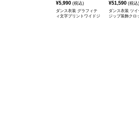
¥
5,990
¥
51,590
(税込)
(税込
ダンス衣装 グラフィテ
ダンス衣装 ツイ
ィ文字プリントワイドジ
ジップ装飾クロ
ョガーヒップホップパン
ャケット ヒップ
ツ
用