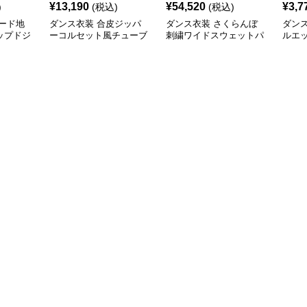
¥
13,190
¥
54,520
¥
3,7
)
(税込)
(税込)
ード地
ダンス衣装 合皮ジッパ
ダンス衣装 さくらんぼ
ダン
ップドジ
ーコルセット風チューブ
刺繍ワイドスウェットパ
ルエ
ホップ
トップ ヒップホップ用
ンツ ヒップホップ用
ーパ