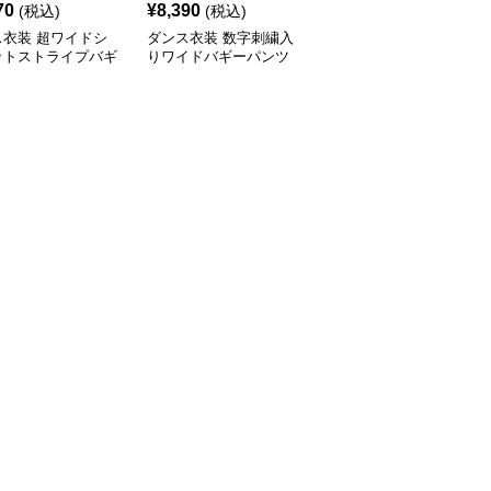
70
¥
8,390
¥
6,960
(税込)
(税込)
(税込)
ス衣装 超ワイドシ
ダンス衣装 数字刺繍入
ダンス衣装 ナンバリン
ットストライプバギ
りワイドバギーパンツ
グロゴ入りスポーツ風長
ンツ
袖トップス