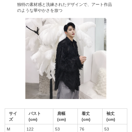
独特の素材感と洗練されたデザインで、アート作品
のような華やかさを放つ
サイ
バスト
肩幅
着丈
袖丈
ズ
(cm)
(cm)
(cm)
(cm)
M
122
53
76
53