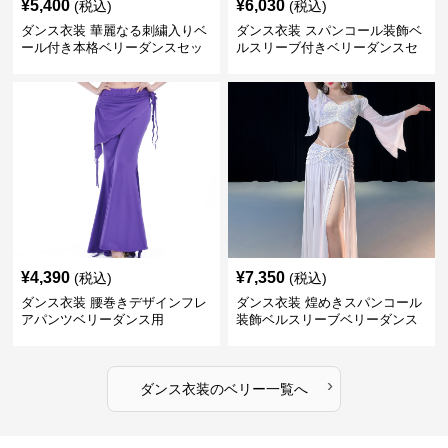
¥
5,400
¥
6,030
(税込)
(税込)
ダンス衣装 華麗なる刺繍入りベ
ダンス衣装 スパンコール装飾ベ
ール付き本格ベリーダンスセッ
ルスリーブ付きベリーダンスセ
ト
ット
¥
4,390
¥
7,350
(税込)
(税込)
ダンス衣装 腰巻きデザインフレ
ダンス衣装 煌めきスパンコール
アパンツベリーダンス用
装飾ベルスリーブベリーダンス
衣装
›
ダンス衣装
の
ベリー
一覧へ