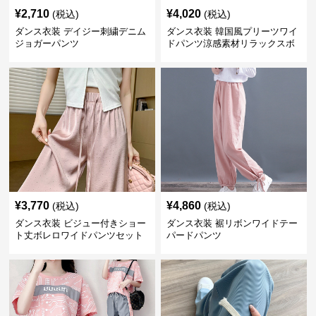
¥
2,710
¥
4,020
(税込)
(税込)
ダンス衣装 デイジー刺繍デニム
ダンス衣装 韓国風プリーツワイ
ジョガーパンツ
ドパンツ涼感素材リラックスボ
トムス
¥
3,770
¥
4,860
(税込)
(税込)
ダンス衣装 ビジュー付きショー
ダンス衣装 裾リボンワイドテー
ト丈ボレロワイドパンツセット
パードパンツ
アップ