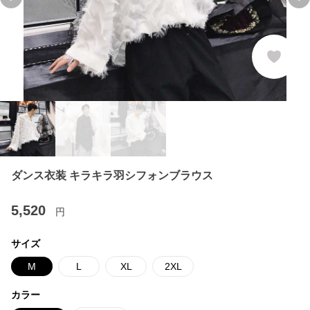
Previous slide
Ne
ダンス衣装 キラキラ羽シフォンブラウス
5,520
円
サイズ
M
L
XL
2XL
カラー