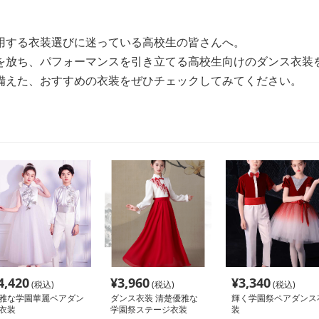
用する衣装選びに迷っている高校生の皆さんへ。
を放ち、パフォーマンスを引き立てる高校生向けのダンス衣装
備えた、おすすめの衣装をぜひチェックしてみてください。
4,420
¥
3,960
¥
3,340
(税込)
(税込)
(税込)
雅な学園華麗ペアダン
ダンス衣装 清楚優雅な
輝く学園祭ペアダンス
衣装
学園祭ステージ衣装
装