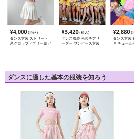
¥
4,000
¥
3,420
¥
2,880
(税込)
(税込)
(税込
ダンス衣装 ストリート
ダンス衣装 光沢チアリ
ダンス衣装 輝
系クロップドプリーヨガ
ーダー ワンピース衣装
キ チュールセ
ウェア
プ
ダンスに適した基本の服装を知ろう